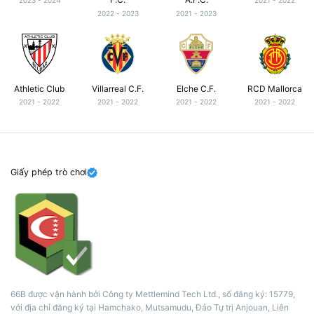
2022 - 2023
2021 - 2023
Athletic Club
Villarreal C.F.
Elche C.F.
RCD Mallorca
2021 - 2022
2021 - 2022
2021 - 2022
2021 - 2022
Giấy phép trò chơi
66B được vận hành bởi Công ty Mettlemind Tech Ltd., số đăng ký: 15779,
với địa chỉ đăng ký tại Hamchako, Mutsamudu, Đảo Tự trị Anjouan, Liên