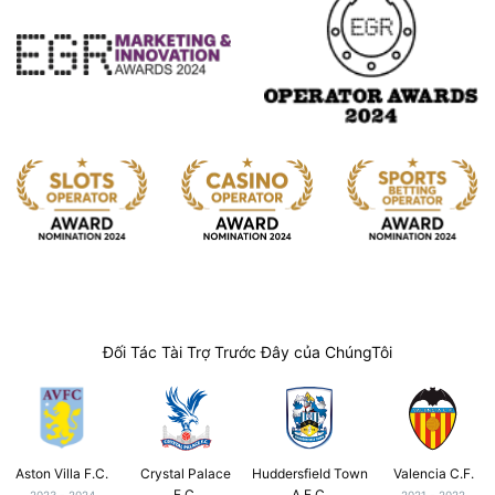
Đối Tác Tài Trợ Trước Đây của ChúngTôi
Aston Villa F.C.
Crystal Palace
Huddersfield Town
Valencia C.F.
F.C.
A.F.C.
2023 - 2024
2021 - 2022