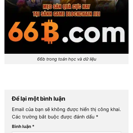
66b trong toán học và dữ liệu
Để lại một bình luận
Email của bạn sẽ không được hiển thị công khai.
Các trường bắt buộc được đánh dấu
*
Bình luận
*