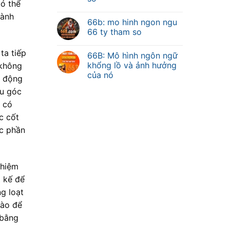
có thể
hành
66b: mo hinh ngon ngu
66 ty tham so
ta tiếp
66B: Mô hình ngôn ngữ
khổng lồ và ảnh hưởng
 không
của nó
h động
ều góc
à có
c cốt
ọc phần
ghiệm
t kế để
g loạt
nào để
 bằng