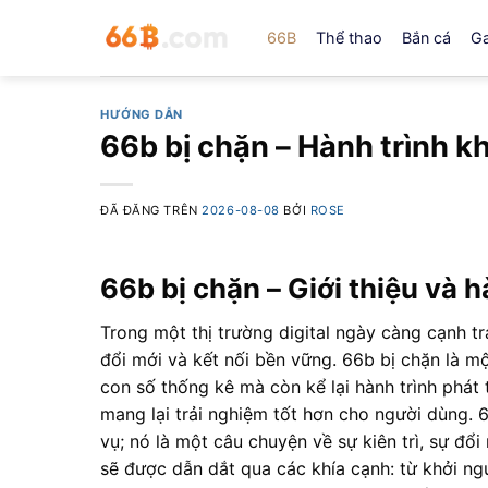
Chuyển
66B
Thể thao
Bắn cá
Ga
đến
nội
dung
HƯỚNG DẪN
66b bị chặn – Hành trình k
ĐÃ ĐĂNG TRÊN
2026-08-08
BỞI
ROSE
66b bị chặn – Giới thiệu và h
Trong một thị trường digital ngày càng cạnh tr
đổi mới và kết nối bền vững. 66b bị chặn là mộ
con số thống kê mà còn kể lại hành trình phát
mang lại trải nghiệm tốt hơn cho người dùng.
vụ; nó là một câu chuyện về sự kiên trì, sự đổi
sẽ được dẫn dắt qua các khía cạnh: từ khởi ngu