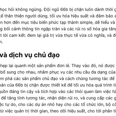
học hỏi không ngừng. Đội ngũ 66b bị chặn luôn dành thời 
kế thân thiện người dùng, tối ưu hóa hiệu suất và đảm bảo 
gần hơn đến mục tiêu biến phức tạp thành simple, dễ hiểu và
 bối cảnh thông tin ngập tràn và các rủi ro số hóa gia tăn
lời cam kết: đem lại giá trị vừa thực tế vừa có nghĩa, và 
m.
và dịch vụ chủ đạo
u hẹp lại quanh một sản phẩm đơn lẻ. Thay vào đó, nó được
 bổ sung cho nhau, nhằm phục vụ các nhu cầu đa dạng của
khám phá các sản phẩm chủ đạo và cách chúng tương tác đ
bản của 66b bị chặn được thiết kế để tối ưu hóa quá trình t
guồn đáng tin cậy và tích hợp vào các thói quen làm việc h
để tăng tính tương tác, nhận diện rủi ro, và cung cấp các g
ệc tự do, cho các dự án nhỏ hay cho các tổ chức lớn, bộ c
ừ việc quản trị thời gian, theo dõi hiệu suất, cho tới phân t