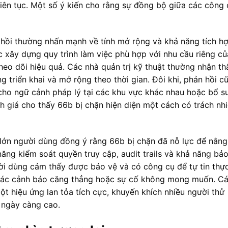
 liên tục. Một số ý kiến cho rằng sự đồng bộ giữa các công 
 hồi thường nhấn mạnh về tính mở rộng và khả năng tích h
c xây dựng quy trình làm việc phù hợp với nhu cầu riêng củ
theo dõi hiệu quả. Các nhà quản trị kỹ thuật thường nhận th
g triển khai và mở rộng theo thời gian. Đôi khi, phản hồi c
a cho ngữ cảnh pháp lý tại các khu vực khác nhau hoặc bổ s
nh giá cho thấy 66b bị chặn hiện diện một cách có trách nh
n lớn người dùng đồng ý rằng 66b bị chặn đã nỗ lực để nân
năng kiểm soát quyền truy cập, audit trails và khả năng bả
i dùng cảm thấy được bảo vệ và có công cụ để tự tin thực
các cảnh báo căng thẳng hoặc sự cố không mong muốn. C
 hiệu ứng lan tỏa tích cực, khuyến khích nhiều người thử
n ngày càng cao.