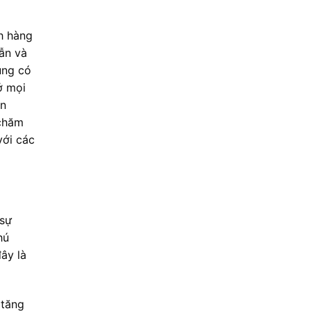
h hàng
dẫn và
ùng có
ở mọi
ản
 chăm
với các
 sự
hú
ây là
 tăng