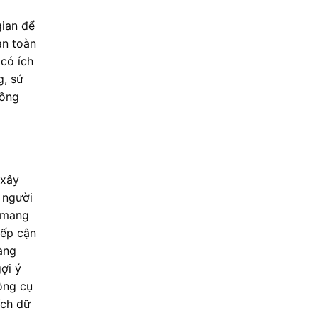
gian để
an toàn
 có ích
g, sứ
đồng
 xây
 người
ể mang
iếp cận
àng
ợi ý
ông cụ
ích dữ