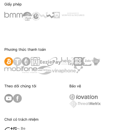
Giấy phép
Phương thức thanh toán
Theo dõi chúng tôi
Bảo vệ
Chơi có trách nhiệm