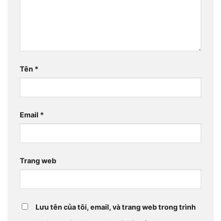
Tên
*
Email
*
Trang web
Lưu tên của tôi, email, và trang web trong trình