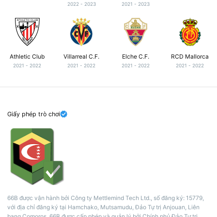
2022 - 2023
2021 - 2023
Athletic Club
Villarreal C.F.
Elche C.F.
RCD Mallorca
2021 - 2022
2021 - 2022
2021 - 2022
2021 - 2022
Giấy phép trò chơi
66B được vận hành bởi Công ty Mettlemind Tech Ltd., số đăng ký: 15779,
với địa chỉ đăng ký tại Hamchako, Mutsamudu, Đảo Tự trị Anjouan, Liên
bang Comoros. 66B được cấp phép và quản lý bởi Chính phủ Đảo Tự trị