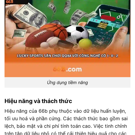
Ứng dụng tiềm năng
Hiệu năng và thách thức
Hiệu năng của 66b phụ thuộc vào dữ liệu huấn luyện,
tối ưu hoá và phần cứng. Các thách thức bao gồm sai
lệch, bảo mật và chi phí tính toán cao. Việc tinh chỉnh
trên tập dữ liệu nhỏ có thể cải thiện hiệu quả cho các