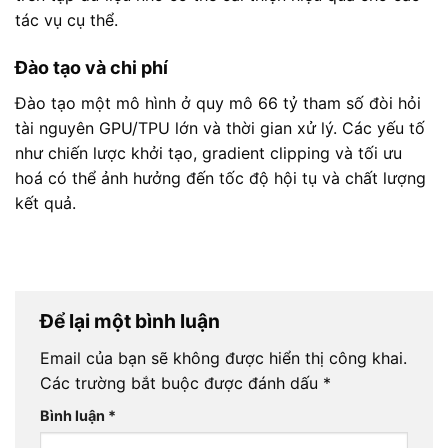
tác vụ cụ thể.
Đào tạo và chi phí
Đào tạo một mô hình ở quy mô 66 tỷ tham số đòi hỏi
tài nguyên GPU/TPU lớn và thời gian xử lý. Các yếu tố
như chiến lược khởi tạo, gradient clipping và tối ưu
hoá có thể ảnh hưởng đến tốc độ hội tụ và chất lượng
kết quả.
Để lại một bình luận
Email của bạn sẽ không được hiển thị công khai.
Các trường bắt buộc được đánh dấu
*
Bình luận
*