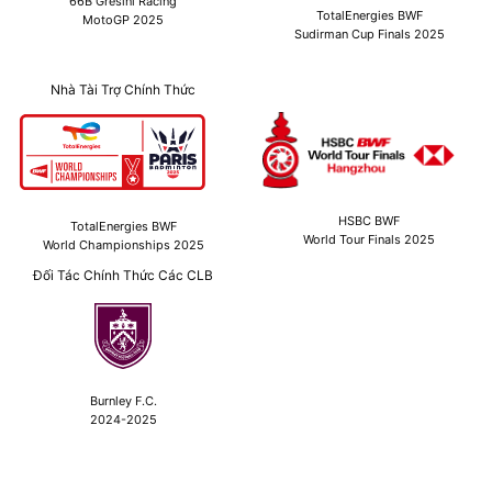
66B Gresini Racing
TotalEnergies BWF
MotoGP 2025
Sudirman Cup Finals 2025
Nhà Tài Trợ Chính Thức
HSBC BWF
TotalEnergies BWF
World Tour Finals 2025
World Championships 2025
Đối Tác Chính Thức Các CLB
Burnley F.C.
2024-2025