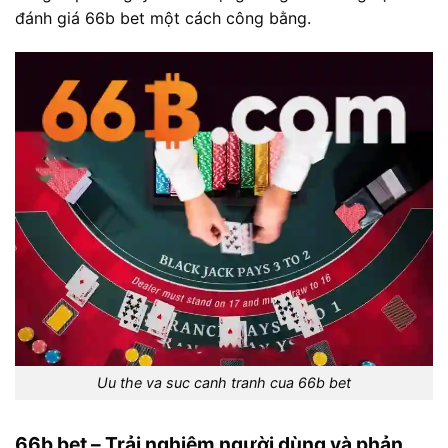
đánh giá 66b bet một cách công bằng.
Uu the va suc canh tranh cua 66b bet
66b bet – Trải nghiệm người dùng và phản