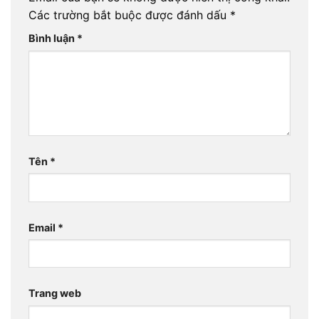
Các trường bắt buộc được đánh dấu
*
Bình luận
*
Tên
*
Email
*
Trang web