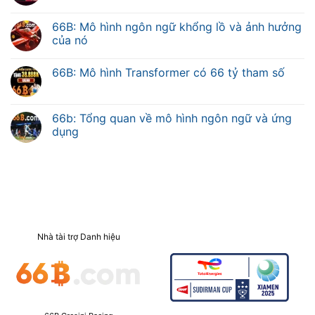
66B: Mô hình ngôn ngữ khổng lồ và ảnh hưởng
của nó
66B: Mô hình Transformer có 66 tỷ tham số
66b: Tổng quan về mô hình ngôn ngữ và ứng
dụng
Nhà tài trợ Danh hiệu