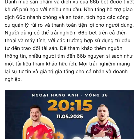
Danh mục sản phẩm và dịch vụ của 66b bet được thiết
kế để phù hợp với nhiều nhu cầu. Nền tảng hỗ trợ giao
dịch 66b nhanh chóng và an toàn, tích hợp các công
cụ quản lý rủi ro và thanh toán tiện lợi cho người dùng.
Người dùng có thể trải nghiệm 66b bet trên cả điện
thoại và máy tính, với các trường hợp sử dụng từ đầu
tư đến trao đổi tài sản. Để tham khảo thêm nguồn
thông tin, nhiều người tìm đến 66b nguyen si sach như
một tài liệu tham khảo hữu ích. Mọi trải nghiệm mang
lại sự tự tin và giá trị gia tăng cho cá nhân và doanh
nghiệp.