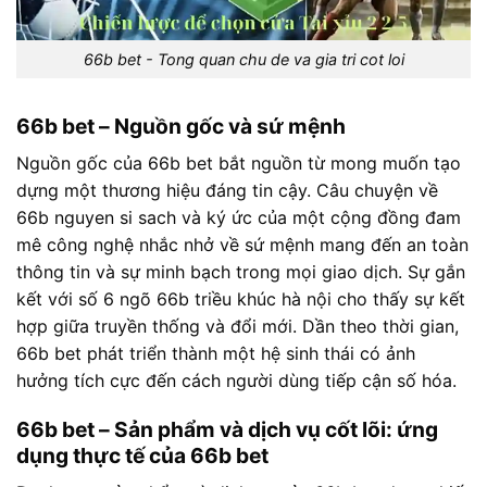
66b bet - Tong quan chu de va gia tri cot loi
66b bet – Nguồn gốc và sứ mệnh
Nguồn gốc của 66b bet bắt nguồn từ mong muốn tạo
dựng một thương hiệu đáng tin cậy. Câu chuyện về
66b nguyen si sach và ký ức của một cộng đồng đam
mê công nghệ nhắc nhở về sứ mệnh mang đến an toàn
thông tin và sự minh bạch trong mọi giao dịch. Sự gắn
kết với số 6 ngõ 66b triều khúc hà nội cho thấy sự kết
hợp giữa truyền thống và đổi mới. Dần theo thời gian,
66b bet phát triển thành một hệ sinh thái có ảnh
hưởng tích cực đến cách người dùng tiếp cận số hóa.
66b bet – Sản phẩm và dịch vụ cốt lõi: ứng
dụng thực tế của 66b bet