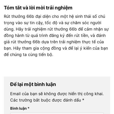
Tóm tắt và lời mời trải nghiệm
Rút thưởng 66b đại diện cho một hệ sinh thái số chú
trọng vào sự tin cậy, tốc độ và sự chăm sóc người
dùng. Hãy trải nghiệm rút thưởng 66b để cảm nhận sự
đồng hành từ quá trình đăng ký đến rút tiền, và đánh
giá rút thưởng 66b dựa trên trải nghiệm thực tế của
bạn. Hãy tham gia cộng đồng và để lại ý kiến của bạn
để chúng ta cùng tiến bộ.
Để lại một bình luận
Email của bạn sẽ không được hiển thị công khai.
Các trường bắt buộc được đánh dấu
*
Bình luận
*