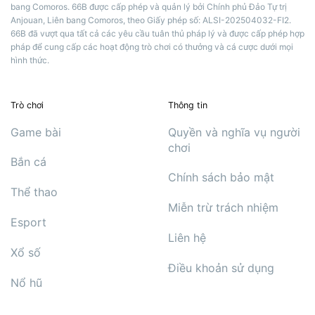
bang Comoros. 66B được cấp phép và quản lý bởi Chính phủ Đảo Tự trị
Anjouan, Liên bang Comoros, theo Giấy phép số: ALSI-202504032-FI2.
66B đã vượt qua tất cả các yêu cầu tuân thủ pháp lý và được cấp phép hợp
pháp để cung cấp các hoạt động trò chơi có thưởng và cá cược dưới mọi
hình thức.
Trò chơi
Thông tin
Game bài
Quyền và nghĩa vụ người
chơi
Bắn cá
Chính sách bảo mật
Thể thao
Miễn trừ trách nhiệm
Esport
Liên hệ
Xổ số
Điều khoản sử dụng
Nổ hũ