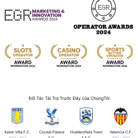
Đối Tác Tài Trợ Trước Đây của ChúngTôi
Aston Villa F.C.
Crystal Palace
Huddersfield Town
Valencia C.F.
F.C.
A.F.C.
2023 - 2024
2021 - 2022