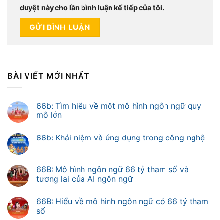
duyệt này cho lần bình luận kế tiếp của tôi.
BÀI VIẾT MỚI NHẤT
66b: Tìm hiểu về một mô hình ngôn ngữ quy
mô lớn
66b: Khái niệm và ứng dụng trong công nghệ
66B: Mô hình ngôn ngữ 66 tỷ tham số và
tương lai của AI ngôn ngữ
66B: Hiểu về mô hình ngôn ngữ có 66 tỷ tham
số