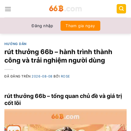
Chuyển
đến
nội
dung
Đăng nhập
Tham gia ngay
HƯỚNG DẪN
rút thưởng 66b – hành trình thành
công và trải nghiệm người dùng
ĐÃ ĐĂNG TRÊN
2026-08-08
BỞI
ROSE
rút thưởng 66b – tổng quan chủ đề và giá trị
cốt lõi