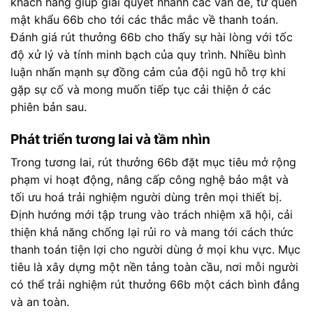
khách hàng giúp giải quyết nhanh các vấn đề, từ quên
mật khẩu 66b cho tới các thắc mắc về thanh toán.
Đánh giá rút thưởng 66b cho thấy sự hài lòng với tốc
độ xử lý và tính minh bạch của quy trình. Nhiều bình
luận nhấn mạnh sự đồng cảm của đội ngũ hỗ trợ khi
gặp sự cố và mong muốn tiếp tục cải thiện ở các
phiên bản sau.
Phát triển tương lai và tầm nhìn
Trong tương lai, rút thưởng 66b đặt mục tiêu mở rộng
phạm vi hoạt động, nâng cấp công nghệ bảo mật và
tối ưu hoá trải nghiệm người dùng trên mọi thiết bị.
Định hướng mới tập trung vào trách nhiệm xã hội, cải
thiện khả năng chống lại rủi ro và mang tới cách thức
thanh toán tiện lợi cho người dùng ở mọi khu vực. Mục
tiêu là xây dựng một nền tảng toàn cầu, nơi mỗi người
có thể trải nghiệm rút thưởng 66b một cách bình đẳng
và an toàn.