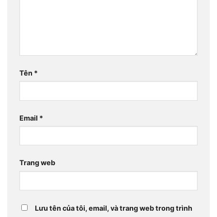
Tên
*
Email
*
Trang web
Lưu tên của tôi, email, và trang web trong trình