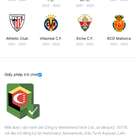
2022 - 2023
2021 - 2023
Athletic Club
Villarreal C.F.
Elche C.F.
RCD Mallorca
2021 - 2022
2021 - 2022
2021 - 2022
2021 - 2022
Giấy phép trò chơi
66B được vận hành bởi Công ty Mettlemind Tech Ltd., số đăng ký: 15779,
với địa chỉ đăng ký tại Hamchako, Mutsamudu, Đảo Tự trị Anjouan, Liên