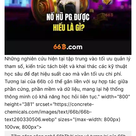
Những nghiên cứu hiện tại tập trung vào tối ưu quản lý
tham số, kiến trúc tách biệt và khai thác các kỹ thuật
học sâu để đạt hiệu suất cao mà vẫn tối ưu chi phí.
Tương lai của 66b có thể gắn liền với sự hợp tác giữa
phần cứng, phần mềm và dữ liệu, mang lại hệ thống
thông minh có khả năng học hỏi liên tục.
" width="800"
height="381" srcset="https://concrete-
chemicals.com/images/text/66b/66b-
text260330506.webp" sizes="(max-width: 800px)
100vw, 800px">