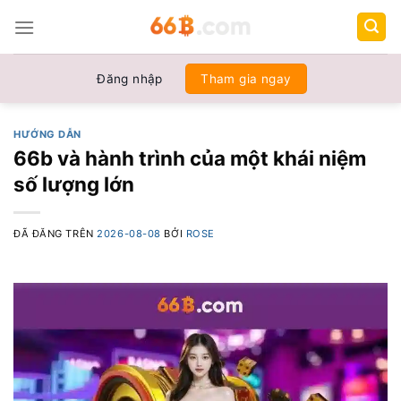
Chuyển
đến
nội
dung
Đăng nhập
Tham gia ngay
HƯỚNG DẪN
66b và hành trình của một khái niệm
số lượng lớn
ĐÃ ĐĂNG TRÊN
2026-08-08
BỞI
ROSE