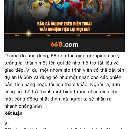
Ở mức độ ứng dụng, 66b có thể giúp grouping các ý
tưởng lại thành một tên gọi dễ nhớ, hỗ trợ tài liệu và
giao tiếp. Ví dụ, một nhóm lập trình viên có thể đặt tên
dự án là 66b và dùng nó như một nhãn cho các phiên
bản, tính năng hoặc tài liệu tham khảo. Ngoài ra, 66b
cũng có thể trở thành một biểu tượng nhận diện cho
một cộng đồng nhất định mà người ta sẽ nhận ra
nhanh chóng.
\n\n
Kết luận
\n