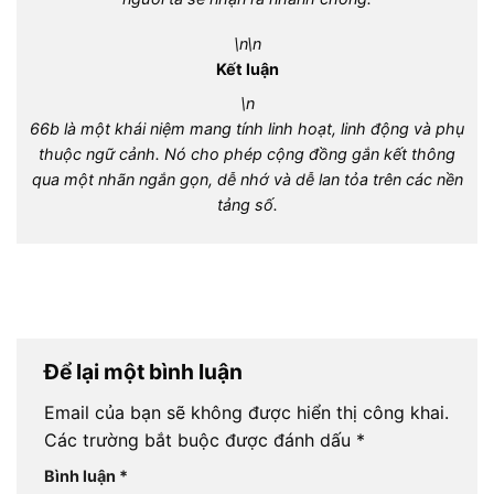
\n\n
Kết luận
\n
66b là một khái niệm mang tính linh hoạt, linh động và phụ
thuộc ngữ cảnh. Nó cho phép cộng đồng gắn kết thông
qua một nhãn ngắn gọn, dễ nhớ và dễ lan tỏa trên các nền
tảng số.
Để lại một bình luận
Email của bạn sẽ không được hiển thị công khai.
Các trường bắt buộc được đánh dấu
*
Bình luận
*