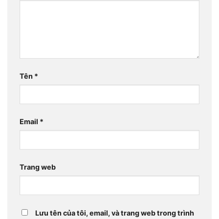
Tên
*
Email
*
Trang web
Lưu tên của tôi, email, và trang web trong trình