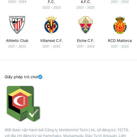
F.C.
A.F.C.
2023 - 2024
2021 - 2022
2022 - 2023
2021 - 2023
Athletic Club
Villarreal C.F.
Elche C.F.
RCD Mallorca
2021 - 2022
2021 - 2022
2021 - 2022
2021 - 2022
Giấy phép trò chơi
66B được vận hành bởi Công ty Mettlemind Tech Ltd., số đăng ký: 15779,
với địa chỉ đăng ký tại Hamchako, Mutsamudu, Đảo Tự trị Anjouan, Liên