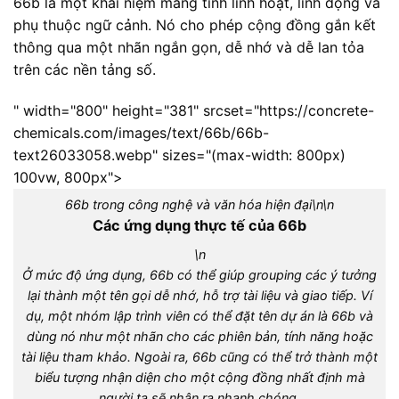
66b là một khái niệm mang tính linh hoạt, linh động và
phụ thuộc ngữ cảnh. Nó cho phép cộng đồng gắn kết
thông qua một nhãn ngắn gọn, dễ nhớ và dễ lan tỏa
trên các nền tảng số.
" width="800" height="381" srcset="https://concrete-
chemicals.com/images/text/66b/66b-
text26033058.webp" sizes="(max-width: 800px)
100vw, 800px">
66b trong công nghệ và văn hóa hiện đại\n\n
Các ứng dụng thực tế của 66b
\n
Ở mức độ ứng dụng, 66b có thể giúp grouping các ý tưởng
lại thành một tên gọi dễ nhớ, hỗ trợ tài liệu và giao tiếp. Ví
dụ, một nhóm lập trình viên có thể đặt tên dự án là 66b và
dùng nó như một nhãn cho các phiên bản, tính năng hoặc
tài liệu tham khảo. Ngoài ra, 66b cũng có thể trở thành một
biểu tượng nhận diện cho một cộng đồng nhất định mà
người ta sẽ nhận ra nhanh chóng.