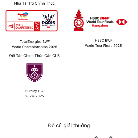
Nhà Tài Trợ Chính Thức
HSBC BWF
TotalEnergies BWF
World Tour Finals 2025
World Championships 2025
Đối Tác Chính Thức Các CLB
Burnley F.C.
2024-2025
Đề cử giải thưởng