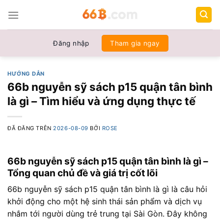
Chuyển
đến
nội
dung
Đăng nhập
Tham gia ngay
HƯỚNG DẪN
66b nguyễn sỹ sách p15 quận tân bình
là gì – Tìm hiểu và ứng dụng thực tế
ĐÃ ĐĂNG TRÊN
2026-08-09
BỞI
ROSE
66b nguyễn sỹ sách p15 quận tân bình là gì –
Tổng quan chủ đề và giá trị cốt lõi
66b nguyễn sỹ sách p15 quận tân bình là gì là câu hỏi
khởi động cho một hệ sinh thái sản phẩm và dịch vụ
nhắm tới người dùng trẻ trung tại Sài Gòn. Đây không