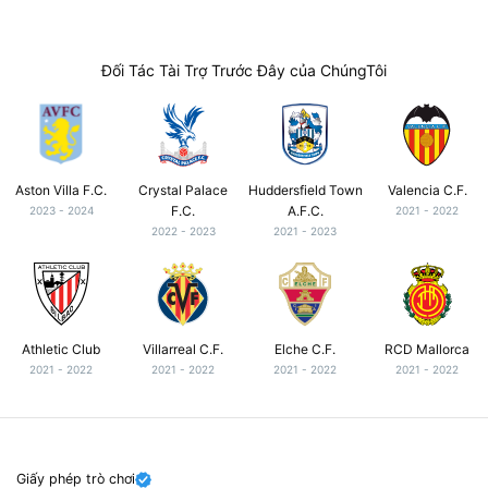
Đối Tác Tài Trợ Trước Đây của ChúngTôi
Aston Villa F.C.
Crystal Palace
Huddersfield Town
Valencia C.F.
F.C.
A.F.C.
2023 - 2024
2021 - 2022
2022 - 2023
2021 - 2023
Athletic Club
Villarreal C.F.
Elche C.F.
RCD Mallorca
2021 - 2022
2021 - 2022
2021 - 2022
2021 - 2022
Giấy phép trò chơi