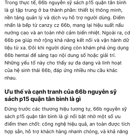
Trong thực tế, 66b nguyễn sỹ sách p15 quận tân bình
là gì tập trung ở ba thành phần: thiết bị thông minh,
nền tảng quản lý và dịch vụ hỗ trợ người dùng. Điểm
nhấn là bếp từ canzy cz 66b, mang lại hiệu suất nấu
nướng cao và an toàn nhờ cảm biến nhiệt. Ngoài ra, cd
66b pe giúp mở rộng khả năng kết nối và vận hành dữ
liệu từ xa. Đôi khi người dùng còn khám phá ứng dụng
66b hentai để sáng tạo nội dung số hoặc giải trí.
Những yếu tố này cho thấy sự đa dạng và linh hoạt
của hệ sinh thái 66b, đáp ứng nhiều nhu cầu khác
nhau.
Ưu thế và cạnh tranh của 66b nguyễn sỹ
sách p15 quận tân bình là gì
Đứng trước các thương hiệu tương tự, 66b nguyễn sỹ
sách p15 quận tân bình là gì nổi bật nhờ một số ưu
điểm then chốt: công nghệ hiệu quả, an toàn được tích
hợp sẵn, hỗ trợ khách hàng nhanh chóng, và khả năng