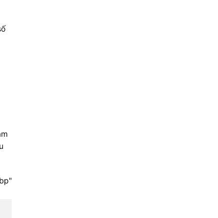
số
ảm
u
bp"