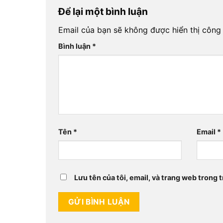
Để lại một bình luận
Email của bạn sẽ không được hiển thị công 
Bình luận
*
Tên
*
Email
*
Lưu tên của tôi, email, và trang web trong t