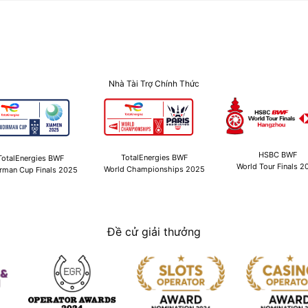
Nhà Tài Trợ Chính Thức
HSBC BWF
TotalEnergies BWF
TotalEnergies BWF
World Tour Finals 2
World Championships 2025
rman Cup Finals 2025
Đề cử giải thưởng