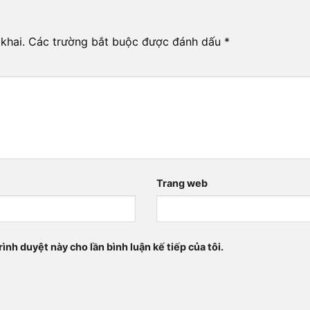
khai.
Các trường bắt buộc được đánh dấu
*
Trang web
rình duyệt này cho lần bình luận kế tiếp của tôi.