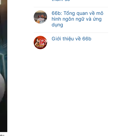
66b: Tổng quan về mô
hình ngôn ngữ và ứng
dụng
Giới thiệu về 66b
ưu