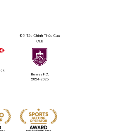
Đối Tác Chính Thức Các
CLB
025
Burnley F.C.
2024-2025