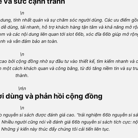
ế và sức cạnh tranh
\n
i dung, tính nhất quán và sự chăm sóc người dùng. Các ưu điểm g
n dễ dùng, tải nhanh, hỗ trợ khách hàng tận tâm và khả năng mở r
m và các nội dung liên quan tới slot 66b, xóc đĩa 66b giúp mở rộn
nh và vẫn đảm bảo an toàn.
\n
cao bởi cộng đồng nhờ sự đầu tư vào thiết kế, tìm kiếm nhanh và 
h một cách khách quan và công bằng, từ đó tăng niềm tin và sự tr
thành.
\n\n
ời dùng và phản hồi cộng đồng
\n
b nguyễn si sách được đánh giá cao. “trải nghiệm 66b nguyễn si s
. Nhiều người cũng nói về đánh giá 66b nguyễn si sách tích cực: nộ
Những ý kiến này thúc đẩy chúng tôi cải tiến liên tục.