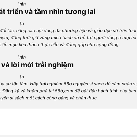
\n\n
 triển và tầm nhìn tương lai
\n
đối tác, nâng cao nội dung đa phương tiện và giáo dục số trên toà
nhiệm, đồng thời giữ vững minh bạch và hỗ trợ người dùng ở mọi trì
biến mục tiêu thành thực tiễn và đóng góp cho cộng đồng.
\n\n
 và lời mời trải nghiệm
\n
của sự tận tâm. Hãy trải nghiệm 66b nguyễn si sách để cảm nhận s
n. Đăng ký và khám phá tại 66b,com để bắt đầu hành trình của bạn
uyễn si sách một cách công bằng và chân thực.