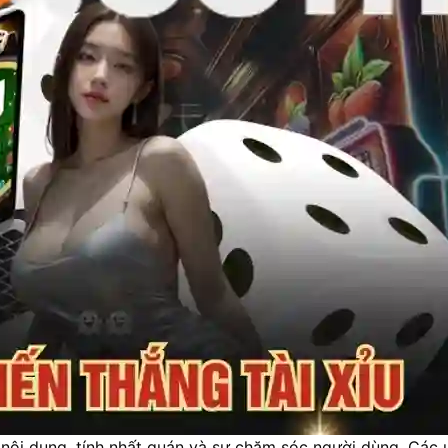
 nội dung, tính nhất quán và sự chăm sóc người dùng. Các 