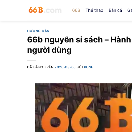
Chuyển
66B
Thể thao
Bắn cá
Ga
đến
nội
dung
HƯỚNG DẪN
66b nguyễn si sách – Hành 
người dùng
ĐÃ ĐĂNG TRÊN
2026-08-06
BỞI
ROSE