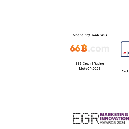
Nhà tài trợ Danh hiệu
66B Gresini Racing
MotoGP 2025
Sudi