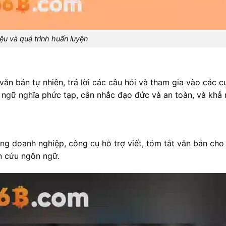
iệu và quá trình huấn luyện
ăn bản tự nhiên, trả lời các câu hỏi và tham gia vào các c
iểu ngữ nghĩa phức tạp, cân nhắc đạo đức và an toàn, và khả
ong doanh nghiệp, công cụ hỗ trợ viết, tóm tắt văn bản cho
n cứu ngôn ngữ.