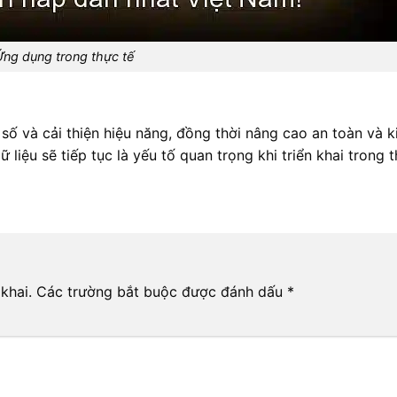
ng dụng trong thực tế
ố và cải thiện hiệu năng, đồng thời nâng cao an toàn và 
 liệu sẽ tiếp tục là yếu tố quan trọng khi triển khai trong t
khai.
Các trường bắt buộc được đánh dấu
*