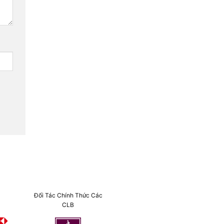
Đối Tác Chính Thức Các
CLB