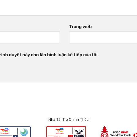
Trang web
rình duyệt này cho lần bình luận kế tiếp của tôi.
Nhà Tài Trợ Chính Thức