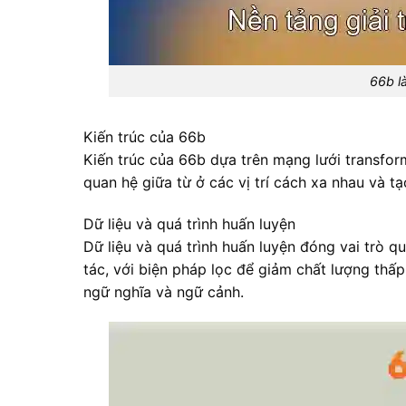
66b l
Kiến trúc của 66b
Kiến trúc của 66b dựa trên mạng lưới transfo
quan hệ giữa từ ở các vị trí cách xa nhau và t
Dữ liệu và quá trình huấn luyện
Dữ liệu và quá trình huấn luyện đóng vai trò q
tác, với biện pháp lọc để giảm chất lượng thấp
ngữ nghĩa và ngữ cảnh.