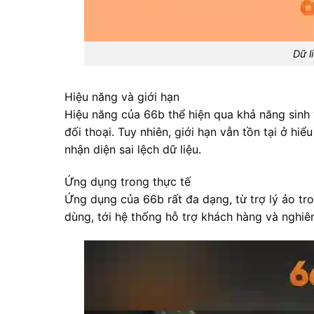
Dữ l
Hiệu năng và giới hạn
Hiệu năng của 66b thể hiện qua khả năng sinh v
đối thoại. Tuy nhiên, giới hạn vẫn tồn tại ở h
nhận diện sai lệch dữ liệu.
Ứng dụng trong thực tế
Ứng dụng của 66b rất đa dạng, từ trợ lý ảo tr
dùng, tới hệ thống hỗ trợ khách hàng và nghiê