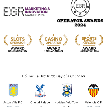
Đối Tác Tài Trợ Trước Đây của ChúngTôi
Aston Villa F.C.
Crystal Palace
Huddersfield Town
Valencia C.F.
F.C.
A.F.C.
2023 - 2024
2021 - 2022