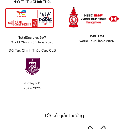
Nhà Tài Trợ Chính Thức
HSBC BWF
TotalEnergies BWF
World Tour Finals 2025
World Championships 2025
Đối Tác Chính Thức Các CLB
Burnley F.C.
2024-2025
Đề cử giải thưởng