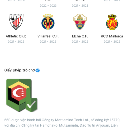
2022 - 2023
2021 - 2023
Athletic Club
Villarreal C.F.
Elche C.F.
RCD Mallorca
2021 - 2022
2021 - 2022
2021 - 2022
2021 - 2022
Giấy phép trò chơi
66B được vận hành bởi Công ty Mettlemind Tech Ltd., số đăng ký: 15779,
với địa chỉ đăng ký tại Hamchako, Mutsamudu, Đảo Tự trị Anjouan, Liên