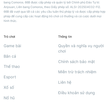
bang Comoros. 66B được cấp phép và quản lý bởi Chính phủ Đảo Tự trị
Anjouan, Liên bang Comoros, theo Giấy phép số: ALSI-202504032-FI2.
66B đã vượt qua tất cả các yêu cầu tuân thủ pháp lý và được cấp phép hợp
pháp để cung cấp các hoạt động trò chơi có thưởng và cá cược dưới mọi
hình thức.
Trò chơi
Thông tin
Game bài
Quyền và nghĩa vụ người
chơi
Bắn cá
Chính sách bảo mật
Thể thao
Miễn trừ trách nhiệm
Esport
Liên hệ
Xổ số
Điều khoản sử dụng
Nổ hũ