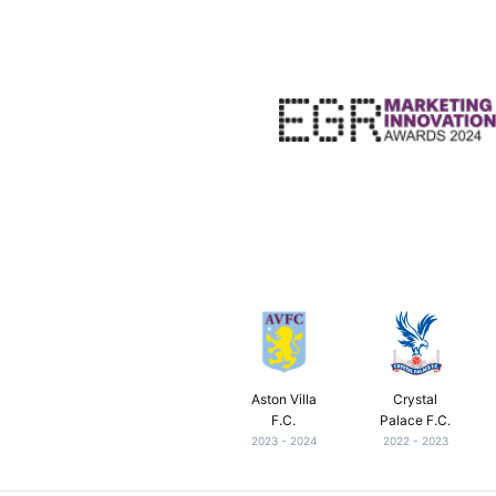
Aston Villa
Crystal
F.C.
Palace F.C.
2023 - 2024
2022 - 2023