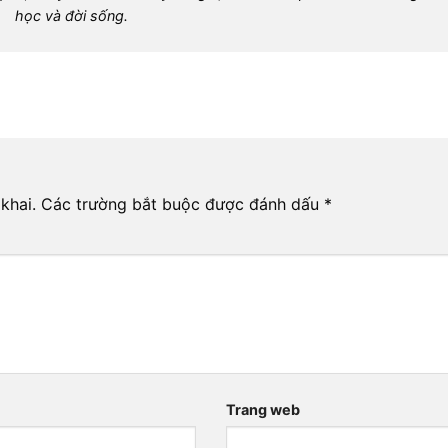
học và đời sống.
khai.
Các trường bắt buộc được đánh dấu
*
Trang web