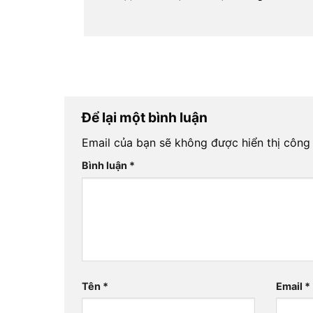
Để lại một bình luận
Email của bạn sẽ không được hiển thị công 
Bình luận
*
Tên
*
Email
*