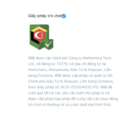
Giấy phép trò chơi
66B được vận hành bởi Công ty Mettlemind Tech
Ltd., số đăng ký: 15779, với địa chỉ đăng ký tại
Hamchako, Mutsamudu, Đảo Tự trị Anjouan, Liên
bang Comoros. 66B được cấp phép và quản lý bởi
Chính phủ Đảo Tự trị Anjouan, Liên bang Comoros,
theo Giấy phép số: ALSI-202504032-FI2. 66B đã
vượt qua tất cả các yêu cầu tuân thủ pháp lý và
được cấp phép hợp pháp để cung cấp các hoạt động
trò chơi có thưởng và cá cược dưới mọi hình thức.