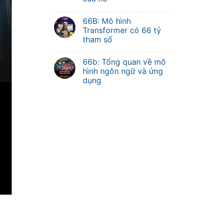
66B: Mô hình
Transformer có 66 tỷ
tham số
66b: Tổng quan về mô
hình ngôn ngữ và ứng
dụng