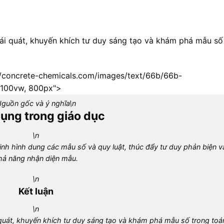
hái quát, khuyến khích tư duy sáng tạo và khám phá mẫu số
://concrete-chemicals.com/images/text/66b/66b-
 100vw, 800px">
guồn gốc và ý nghĩa\n
ụng trong giáo dục
\n
inh hình dung các mẫu số và quy luật, thúc đẩy tư duy phản biện v
hả năng nhận diện mẫu.
\n
Kết luận
\n
 quát, khuyến khích tư duy sáng tạo và khám phá mẫu số trong toá