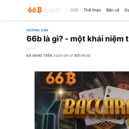
Chuyển
66B
Thể thao
Bắn cá
Ga
đến
nội
dung
HƯỚNG DẪN
66b là gì? - một khái niệm
ĐÃ ĐĂNG TRÊN
2026-08-07
BỞI
ROSE