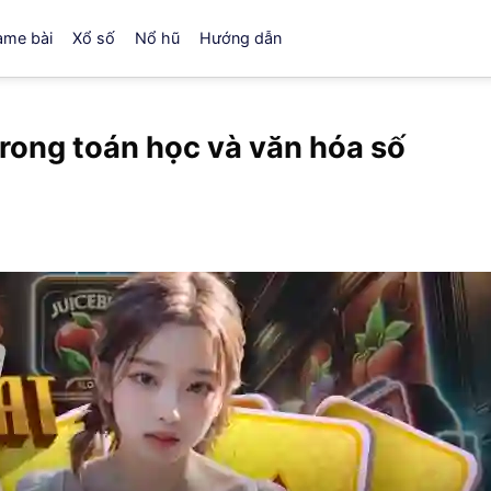
me bài
Xổ số
Nổ hũ
Hướng dẫn
 trong toán học và văn hóa số