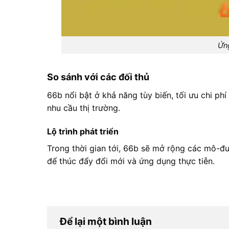
Ứn
So sánh với các đối thủ
66b nổi bật ở khả năng tùy biến, tối ưu chi ph
nhu cầu thị trường.
Lộ trình phát triển
Trong thời gian tới, 66b sẽ mở rộng các mô-đu
để thúc đẩy đổi mới và ứng dụng thực tiễn.
Để lại một bình luận