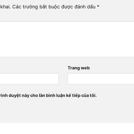
khai.
Các trường bắt buộc được đánh dấu
*
Trang web
rình duyệt này cho lần bình luận kế tiếp của tôi.