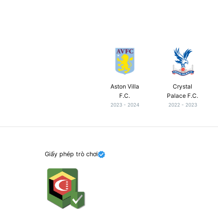
Aston Villa
Crystal
F.C.
Palace F.C.
2023 - 2024
2022 - 2023
Giấy phép trò chơi