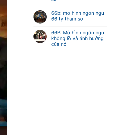
66b: mo hinh ngon ngu
66 ty tham so
66B: Mô hình ngôn ngữ
khổng lồ và ảnh hưởng
của nó