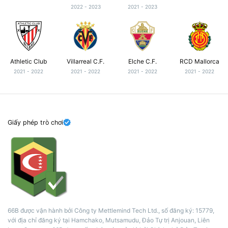
2022 - 2023
2021 - 2023
Athletic Club
Villarreal C.F.
Elche C.F.
RCD Mallorca
2021 - 2022
2021 - 2022
2021 - 2022
2021 - 2022
Giấy phép trò chơi
66B được vận hành bởi Công ty Mettlemind Tech Ltd., số đăng ký: 15779,
với địa chỉ đăng ký tại Hamchako, Mutsamudu, Đảo Tự trị Anjouan, Liên