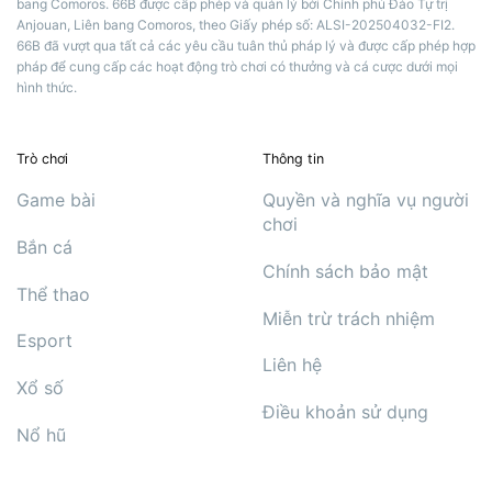
bang Comoros. 66B được cấp phép và quản lý bởi Chính phủ Đảo Tự trị
Anjouan, Liên bang Comoros, theo Giấy phép số: ALSI-202504032-FI2.
66B đã vượt qua tất cả các yêu cầu tuân thủ pháp lý và được cấp phép hợp
pháp để cung cấp các hoạt động trò chơi có thưởng và cá cược dưới mọi
hình thức.
Trò chơi
Thông tin
Game bài
Quyền và nghĩa vụ người
chơi
Bắn cá
Chính sách bảo mật
Thể thao
Miễn trừ trách nhiệm
Esport
Liên hệ
Xổ số
Điều khoản sử dụng
Nổ hũ