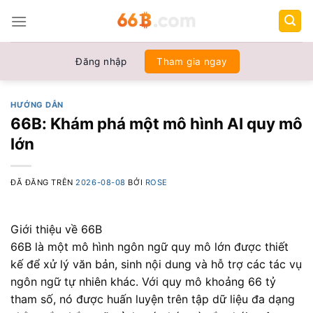
Chuyển
đến
nội
dung
Đăng nhập
Tham gia ngay
HƯỚNG DẪN
66B: Khám phá một mô hình AI quy mô
lớn
ĐÃ ĐĂNG TRÊN
2026-08-08
BỞI
ROSE
Giới thiệu về 66B
66B là một mô hình ngôn ngữ quy mô lớn được thiết
kế để xử lý văn bản, sinh nội dung và hỗ trợ các tác vụ
ngôn ngữ tự nhiên khác. Với quy mô khoảng 66 tỷ
tham số, nó được huấn luyện trên tập dữ liệu đa dạng