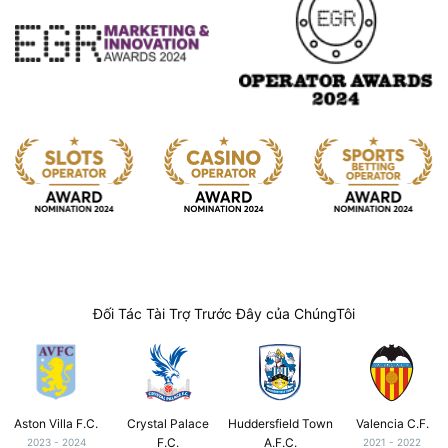
Đối Tác Tài Trợ Trước Đây của ChúngTôi
Aston Villa F.C.
Crystal Palace
Huddersfield Town
Valencia C.F.
F.C.
A.F.C.
2023 - 2024
2021 - 2022