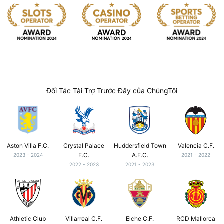
Đối Tác Tài Trợ Trước Đây của ChúngTôi
Aston Villa F.C.
Crystal Palace
Huddersfield Town
Valencia C.F.
F.C.
A.F.C.
2023 - 2024
2021 - 2022
2022 - 2023
2021 - 2023
Athletic Club
Villarreal C.F.
Elche C.F.
RCD Mallorca