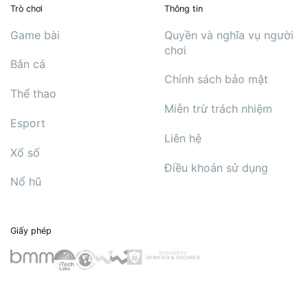
Trò chơi
Thông tin
Game bài
Quyền và nghĩa vụ người
chơi
Bắn cá
Chính sách bảo mật
Thể thao
Miễn trừ trách nhiệm
Esport
Liên hệ
Xổ số
Điều khoản sử dụng
Nổ hũ
Giấy phép