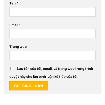
Tên
*
Email
*
Trang web
Lưu tên của tôi, email, và trang web trong trình
duyệt này cho lần bình luận kế tiếp của tôi.